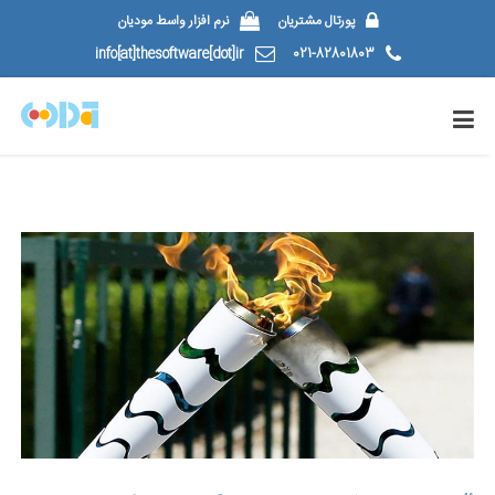
پورتال مشتریان
نرم افزار واسط مودیان
info[at]thesoftware[dot]ir
021-82801803