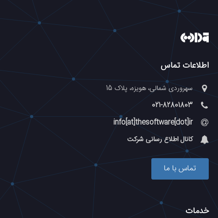
اطلاعات تماس
سهروردی شمالی، هویزه، پلاک 15
021-82801803
info[at]thesoftware[dot]ir
کانال اطلاع رسانی شرکت
تماس با ما
خدمات