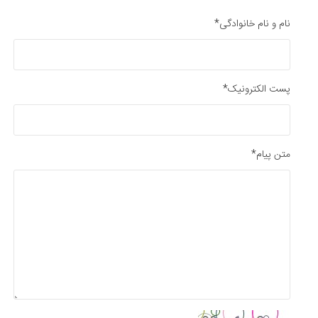
نام و نام خانوادگی*
پست الکترونیک*
متن پیام*