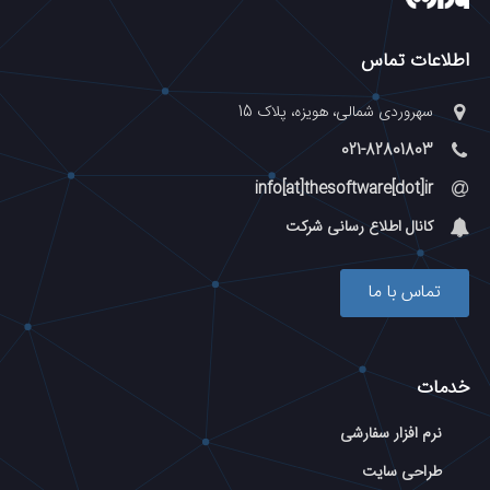
اطلاعات تماس
سهروردی شمالی، هویزه، پلاک 15
021-82801803
info[at]thesoftware[dot]ir
کانال اطلاع رسانی شرکت
تماس با ما
خدمات
نرم افزار سفارشی
طراحی سایت