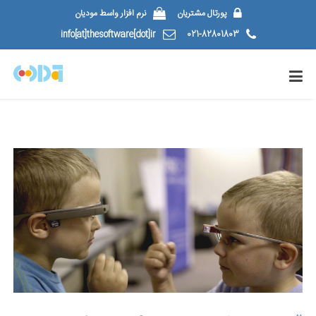
پورتال مشتریان
نرم افزار واسط مودیان
info[at]thesoftware[dot]ir
021-82801803