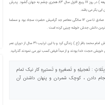
حضرت امام جعفر صادق علیه السلام رئیس مذهب جعفرى (شیعه ) در روز 17 ربیع الاول سال 83 هجرى چشم به جهان گشود. پدرش
 ابى بکر مى باشد.
کنیه آن حضرت : "ابو عبدالله " و لقبش "صادق " است . حضرت صادق تا سن 12 سالگى معاصر جد گرامیش حضرت سجاد بود و مسلما
 از خرمن دانش جدش خوشه چینى کرده است .
پس از رحلت امام چهارم مدت 19 سال نیز در خدمت پدر بزرگوارش امام محمد باقر (ع ) زندگى کرد و با این ترتیب 31 سال از دوران عمر
مان خویش حجت خدا بودند و از مبدأ فیض کسب نور مى نمودند گذرانید.
ِثَلاثٍ : تَعجیلِهِ و تَصغیرِهِ و تَستیرِهِ کار نیک تمام
جام دادن ، کوچک شمردن و پنهان داشتن آن