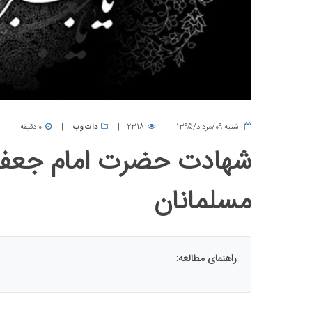
شنبه 09/مرداد/1395
2318
دات وب
0 دقیقه
شهادت حضرت امام جعفر
مسلمانان
راهنمای مطالعه: