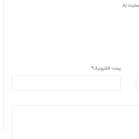
لیت باد
پست الکترونیک*