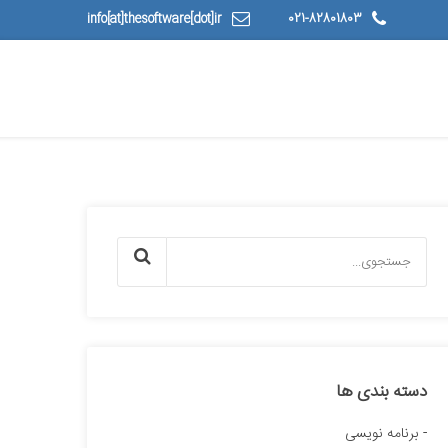
info[at]thesoftware[dot]ir
021-82801803
دسته بندی ها
برنامه نویسی