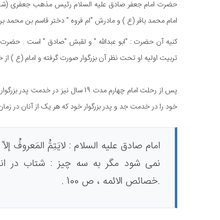
امام محمد باقر (ع ) و مادرش "ام فروه " دختر قاسم بن محمد بن
تربیت اولیه او تحت نظر آن بزرگوار صورت گرفته و امام (ع )
خود را در خدمت جد و پدر بزرگوار خود که هر یک از آنان در ز
امام صادق علیه السلام : لایَتِمُّ المَعروفُ إلاّ ب
نمی شود مگر به سه چیز : شتاب در ان
.خصائص الائمه ، ص 100 .