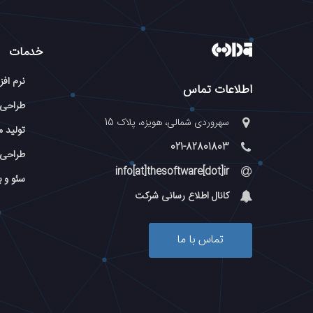
خدمات
نرم افز
اطلاعات تماس
طراحی
سهروردی شمالی، هویزه، پلاک 15
تولید م
021-82801803
طراحی 
info[at]thesoftware[dot]ir
سئو و 
کانال اطلاع رسانی شرکت
تماس با ما