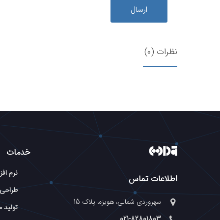
ارسال
نظرات (0)
خدمات
نرم افز
اطلاعات تماس
طراحی
سهروردی شمالی، هویزه، پلاک 15
تولید م
021-82801803