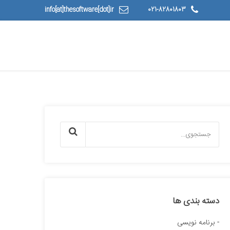
info[at]thesoftware[dot]ir
021-82801803
دسته بندی ها
برنامه نویسی