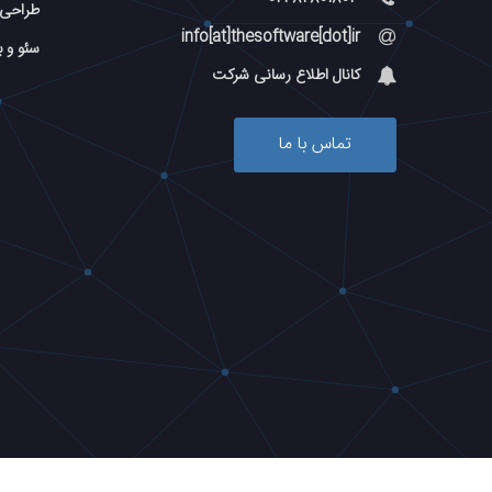
طراحی 
info[at]thesoftware[dot]ir
سئو و 
کانال اطلاع رسانی شرکت
تماس با ما