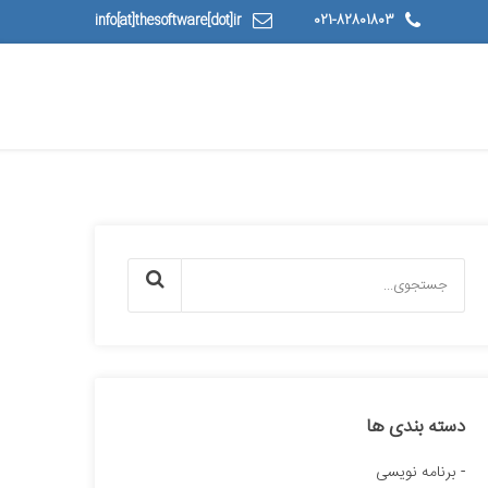
info[at]thesoftware[dot]ir
021-82801803
دسته بندی ها
برنامه نویسی