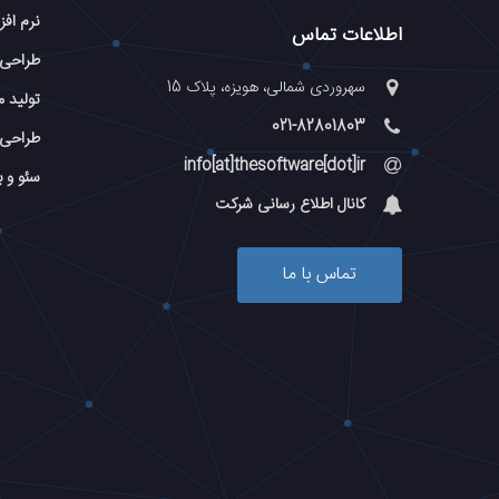
نرم افز
اطلاعات تماس
طراحی
سهروردی شمالی، هویزه، پلاک 15
تولید م
021-82801803
طراحی 
info[at]thesoftware[dot]ir
سئو و 
کانال اطلاع رسانی شرکت
تماس با ما