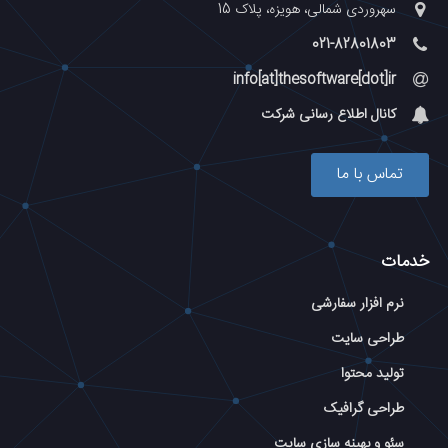
سهروردی شمالی، هویزه، پلاک 15
021-82801803
info[at]thesoftware[dot]ir
کانال اطلاع رسانی شرکت
تماس با ما
خدمات
نرم افزار سفارشی
طراحی سایت
تولید محتوا
طراحی گرافیک
سئو و بهینه سازی سایت