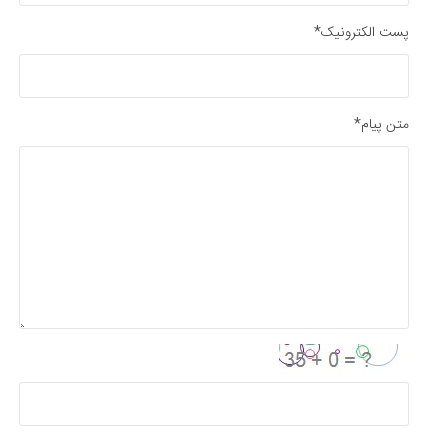
پست الکترونیک*
متن پیام*