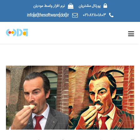
پورتال مشتریان
نرم افزار واسط مودیان
info[at]thesoftware[dot]ir
021-82801803