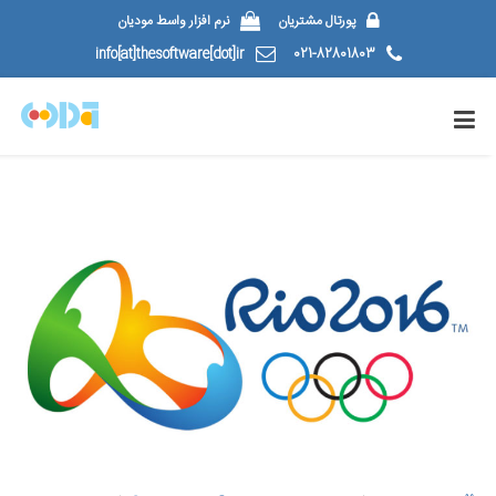
پورتال مشتریان
نرم افزار واسط مودیان
info[at]thesoftware[dot]ir
021-82801803