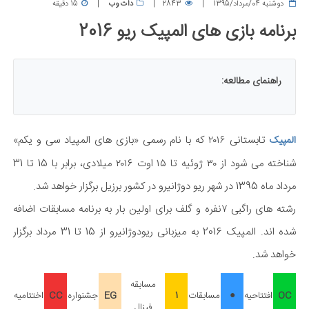
دوشنبه 04/مرداد/1395
2843
دات وب
15 دقیقه
برنامه بازی های المپیک ریو 2016
راهنمای مطالعه:
تابستانی ۲۰۱۶ که با نام رسمی «بازی های المپیاد سی و یکم»
المپیک
شناخته می شود از ۳۰ ژوئیه تا ۱۵ اوت ۲۰۱۶ میلادی، برابر با 15 تا 31
مرداد ماه 1395 در شهر ریو دوژانیرو در کشور برزیل برگزار خواهد شد.
رشته های راگبی ۷نفره و گلف برای اولین بار به برنامه مسابقات اضافه
شده اند. المپیک 2016 به میزبانی ریودوژانیرو از 15 تا 31 مرداد برگزار
خواهد شد.
مسابقه
OC
افتتاحیه
●
مسابقات
1
EG
جشنواره
CC
اختتامیه
فینال