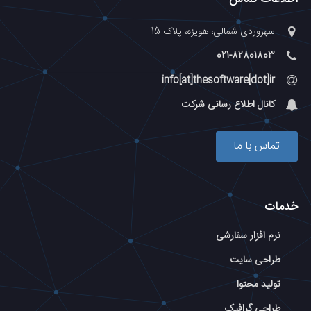
سهروردی شمالی، هویزه، پلاک 15
021-82801803
info[at]thesoftware[dot]ir
کانال اطلاع رسانی شرکت
تماس با ما
خدمات
نرم افزار سفارشی
طراحی سایت
تولید محتوا
طراحی گرافیک