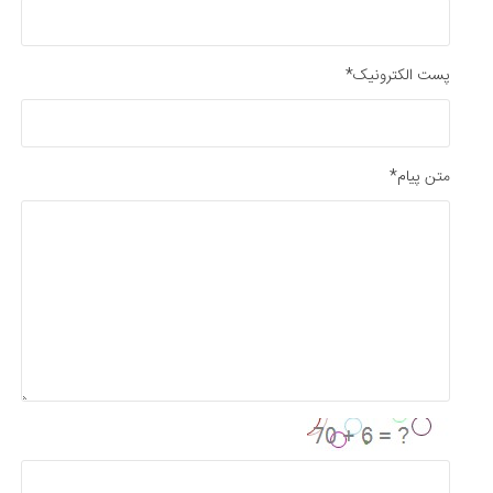
پست الکترونیک*
متن پیام*