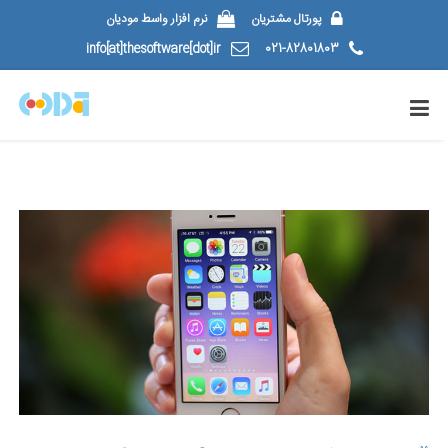
پورتال مشتریان
نرم افزار واسط مودیان
info[at]thesoftware[dot]ir
021-82801803