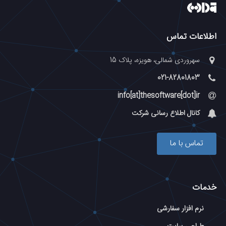
اطلاعات تماس
سهروردی شمالی، هویزه، پلاک 15
021-82801803
info[at]thesoftware[dot]ir
کانال اطلاع رسانی شرکت
تماس با ما
خدمات
نرم افزار سفارشی