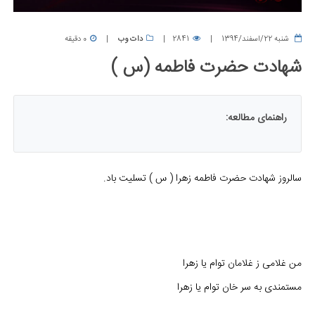
شنبه 22/اسفند/1394
2841
دات وب
0 دقیقه
شهادت حضرت فاطمه (س )
راهنمای مطالعه:
سالروز شهادت حضرت فاطمه زهرا ( س ) تسلیت باد.
من غلامی ز غلامان توام یا زهرا
مستمندی به سر خان توام یا زهرا