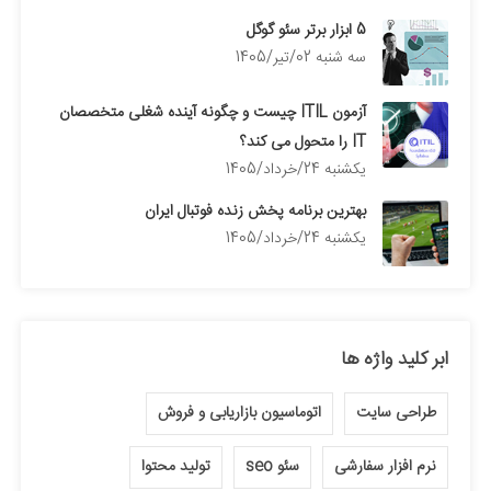
5 ابزار برتر سئو گوگل
سه شنبه 02/تیر/1405
آزمون ITIL چیست و چگونه آینده شغلی متخصصان
IT را متحول می کند؟
يكشنبه 24/خرداد/1405
بهترین برنامه پخش زنده فوتبال ایران
يكشنبه 24/خرداد/1405
ابر کلید واژه ها
طراحی سایت
اتوماسیون بازاریابی و فروش
نرم افزار سفارشی
سئو seo
تولید محتوا