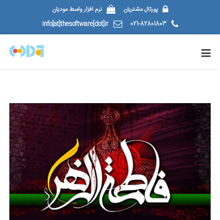
پورتال مشتریان
نرم افزار واسط مودیان
info[at]thesoftware[dot]ir
021-82801803