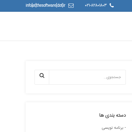
info[at]thesoftware[dot]ir
021-82801803
دسته بندی ها
برنامه نویسی