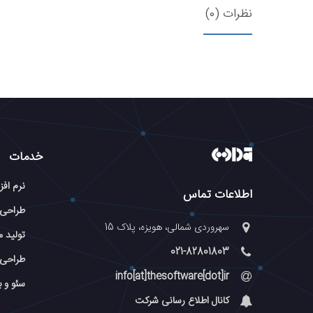
نظرات (0)
خدمات
نرم افز
اطلاعات تماس
طراحی
سهروردی شمالی، هویزه، پلاک 15
تولید م
021-82801803
طراحی 
info[at]thesoftware[dot]ir
سئو و 
کانال اطلاع رسانی شرکت