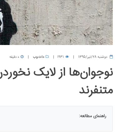
دوشنبه 28/تیر/1395
1931
دات وب
0 دقیقه
نوجوان‌ها از لایک نخوردن
متنفرند
راهنمای مطالعه: