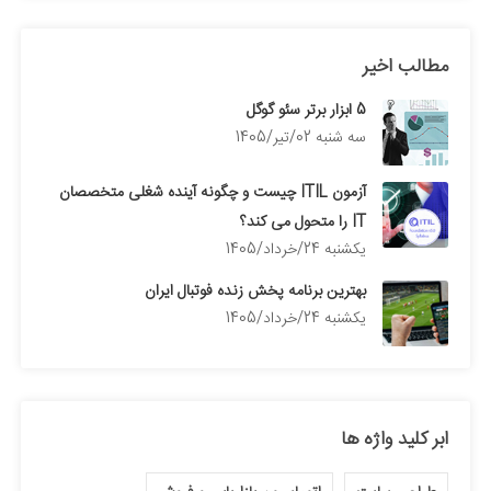
مطالب اخیر
5 ابزار برتر سئو گوگل
سه شنبه 02/تیر/1405
آزمون ITIL چیست و چگونه آینده شغلی متخصصان
IT را متحول می کند؟
يكشنبه 24/خرداد/1405
بهترین برنامه پخش زنده فوتبال ایران
يكشنبه 24/خرداد/1405
ابر کلید واژه ها