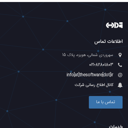
اطلاعات تماس
سهروردی شمالی، هویزه، پلاک 15
021-82801803
info[at]thesoftware[dot]ir
کانال اطلاع رسانی شرکت
تماس با ما
خدمات