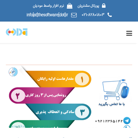
پورتال مشتریان
نرم افزار واسط مودیان
info[at]thesoftware[dot]ir
021-82801803