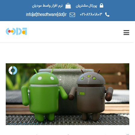
پورتال مشتریان
نرم افزار واسط مودیان
info[at]thesoftware[dot]ir
021-82801803