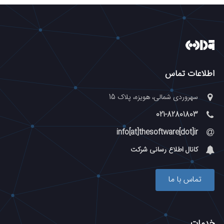
اطلاعات تماس
سهروردی شمالی، هویزه، پلاک 15
021-82801803
info[at]thesoftware[dot]ir
کانال اطلاع رسانی شرکت
تماس با ما
خدمات