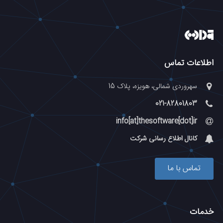
اطلاعات تماس
سهروردی شمالی، هویزه، پلاک 15
021-82801803
info[at]thesoftware[dot]ir
کانال اطلاع رسانی شرکت
تماس با ما
خدمات