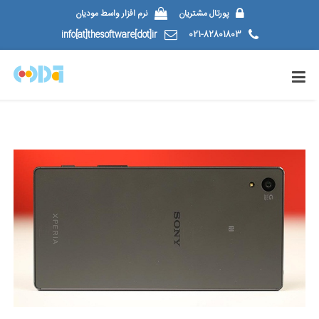
پورتال مشتریان
نرم افزار واسط مودیان
info[at]thesoftware[dot]ir
021-82801803