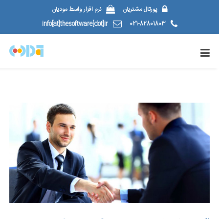
پورتال مشتریان
نرم افزار واسط مودیان
info[at]thesoftware[dot]ir
021-82801803