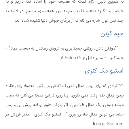
به همین دلیل، لازم است که همیشه خود را آماده نگه داریم و به
خودمان، انگیزه بدهیم تا بتوانیم به این هدف مهم برسیم. در ادامه به
چند نقل قول اشاره می کنم که از بزرگان فروش دنیا شنیده شده اند:
جیم کینِن
10- “آموزش دادن، روشی جدید برای به فروش رساندن به حساب میاد” –
جیم کینِن – مدیر عامل A Sales Guy
استیو مک کنزی
9-“افرادی که برای بردن مدال المپیک تلاش می کنن، معمولا روی عقده
بردن مدال طلا وقت نمی ذارن. اونا روی کارایی تمرکز می کنن که سبب
میشه بتونن یک مدال طلا ببرن. اگر بتونن طبق برنامه پیش برن، پس
حتما می تونن مدال طلا رو ببرن.” – استیو مک کنزی – مدیر فروش در
InsightSquared