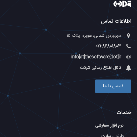
اطلاعات تماس
سهروردی شمالی، هویزه، پلاک 15
021-82801803
info[at]thesoftware[dot]ir
کانال اطلاع رسانی شرکت
تماس با ما
خدمات
نرم افزار سفارشی
طراحی سایت