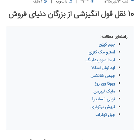
شنبه 12/تیر/1395
3322
دات وب
1 دقیقه
10 نقل قول انگیزشی از بزرگان دنیای فروش
راهنمای مطالعه:
جیم کینِن
استیو مک کنزی
لیندا سوییندلینگ
ایمانوئل اسکالا
جیمی شانکس
ویوکا ون روز
مایک لیبرمن
تونی الساندرا
تریش برتوتزی
جیل کونرات