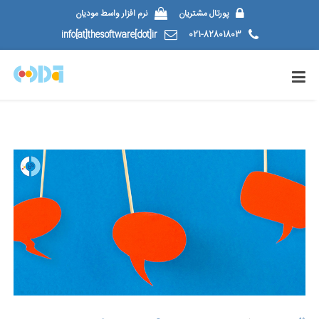
پورتال مشتریان
نرم افزار واسط مودیان
info[at]thesoftware[dot]ir
021-82801803