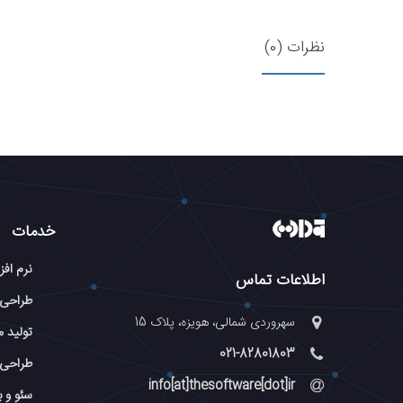
نظرات (0)
خدمات
نرم افز
اطلاعات تماس
طراحی
سهروردی شمالی، هویزه، پلاک 15
تولید م
021-82801803
طراحی 
info[at]thesoftware[dot]ir
سئو و 