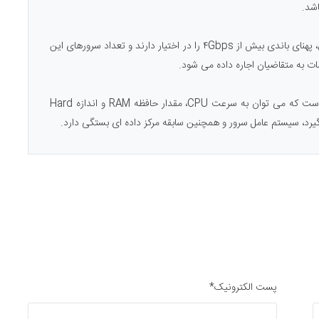
شد.
برخی از این Data Center از طریق خطوط مختلف فیبرنوری، پهنای باندی بیش از ۴Gbps را در اختیار دارند و تعداد سرورهای این
پارامترهای زیادی در قیمت اجاره ماهانه یک سرور تاثیرگذار است که می توان به سرعت CPU، مقدار حافظه RAM و اندازه Hard
پست الکترونیک*