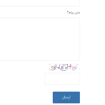
متن پیام*
ارسال