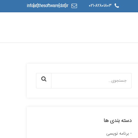
info[at]thesoftware[dot]ir
021-82801803
دسته بندی ها
برنامه نویسی