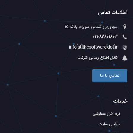
اطلاعات تماس
سهروردی شمالی، هویزه، پلاک 15
021-82801803
info[at]thesoftware[dot]ir
کانال اطلاع رسانی شرکت
تماس با ما
خدمات
نرم افزار سفارشی
طراحی سایت