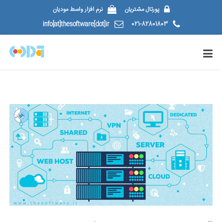
پورتال مشتریان
نرم افزار واسط مودیان
info[at]thesoftware[dot]ir
021-82801803