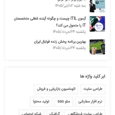
سه شنبه 02/تیر/1405
آزمون ITIL چیست و چگونه آینده شغلی متخصصان
IT را متحول می کند؟
يكشنبه 24/خرداد/1405
بهترین برنامه پخش زنده فوتبال ایران
يكشنبه 24/خرداد/1405
ابر کلید واژه ها
طراحی سایت
اتوماسیون بازاریابی و فروش
نرم افزار سفارشی
سئو seo
تولید محتوا
طراحی سایت فروشگاهی
گرافیک
شبکه اجتماعی