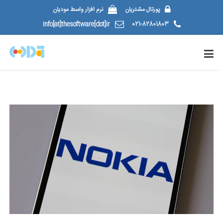
پورتال مشتریان
نرم افزار واسط مودیان
info[at]thesoftware[dot]ir
021-82801803