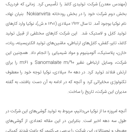
(مهندس معدن) شرکت تولیدی کاغذ را تأسیس کرد. زمانی که فردریک
بخش دوم شرکت خود را در بخش رودخانه Nokianvirta بنیان نهاد،
نام نوکیا بوجود آمد. تا سال ۱۹۲۲ میلادی (۱۳۰۱ ه.ش)، نوکیا وارد کار‌های
تولید کابل و لاستیک شد. این شرکت کار‌های مختلفی از قبیل تولید
کاغذ، تایر، کفش، کابل‌های ارتباطی، ماشین‌های تولید الکتریسیته، ربات،
خازن، پلاستیک، آلومینیوم و مواد شیمیایی را انجام داد. همچنین این
شرکت، وسایل ارتباطی نظیر Sanomalaite m/90 و m61 را برای
ارتش فنلاند تولید کرد. در دهه ۸۰ میلادی، نوکیا توجه خود را معطوف
تکنولوژی مخابراتی کرد و آنچه که در ادامه به آن دست یافتند، به گفته
مدیران این شرکت، تاریخ را ساخت.
آنچه امروزه ما از نوکیا می‌دانیم، مربوط به تولید گوشی‌های این شرکت در
طول سه دهه اخیر است. بنابراین در این مقاله تعدادی از گوشی‌های
معروف و نوستالژی این شرکت را بررسی می‌کنیم، که باعث شدند کمپانی