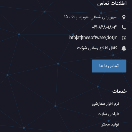
اطلاعات تماس
سهروردی شمالی، هویزه، پلاک 15
021-82801803
info[at]thesoftware[dot]ir
کانال اطلاع رسانی شرکت
تماس با ما
خدمات
نرم افزار سفارشی
طراحی سایت
تولید محتوا