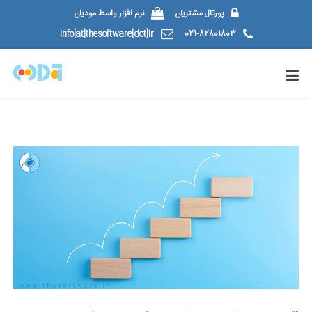
پورتال مشتریان
نرم افزار واسط مودیان
info[at]thesoftware[dot]ir
021-82801803