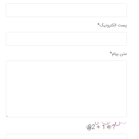
پست الکترونیک*
متن پیام*