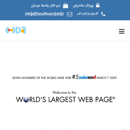
پورتال مشتریان
نرم افزار واسط مودیان
info[at]thesoftware[dot]ir
021-82801803