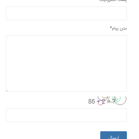
پست الکترونیک*
متن پیام*
ارسال