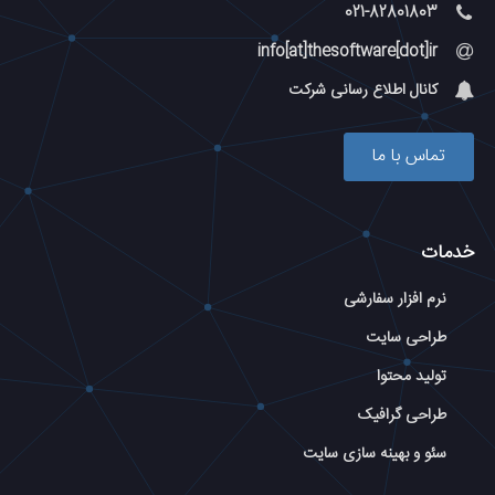
021-82801803
info[at]thesoftware[dot]ir
کانال اطلاع رسانی شرکت
تماس با ما
خدمات
نرم افزار سفارشی
طراحی سایت
تولید محتوا
طراحی گرافیک
سئو و بهینه سازی سایت