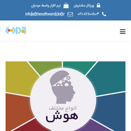
پورتال مشتریان
نرم افزار واسط مودیان
info[at]thesoftware[dot]ir
021-82801803