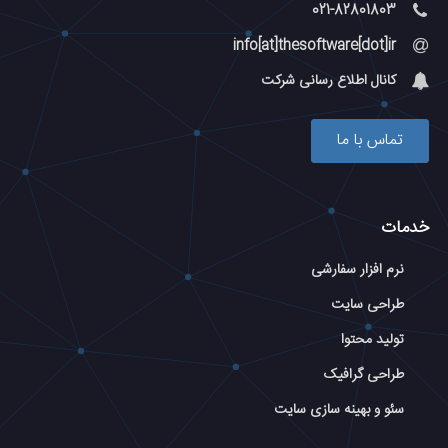
021-82801803
info[at]thesoftware[dot]ir
کانال اطلاع رسانی شرکت
تماس با ما
خدمات
نرم افزار سفارشی
طراحی سایت
تولید محتوا
طراحی گرافیک
سئو و بهینه سازی سایت