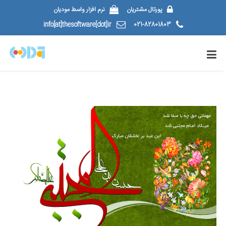
پورتال مشتریان
نرم افزار واسط مودیان
info[at]thesoftware[dot]ir
021-82801803