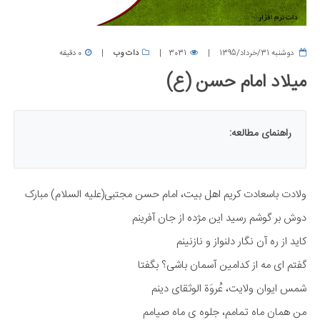
دوشنبه 31/خرداد/1395
3031
دات وب
0 دقیقه
میلاد امام حسن (ع)
راهنمای مطالعه:
ولادت باسعادت کریم اهل بیت، امام حسن مجتبی(علیه السلام) مبارک
دوش بر گوشم رسید این مژده از جان آفرینم
کاید از ره آن نگار دلنواز و نازنینم
گفتم ای مه از کدامین آسمان باشی؟ بگفتا
شمس ایوان ولایت، عُروَة الوثقای دینم
من همان ماه تمامم، جلوه ی ماه صیامم