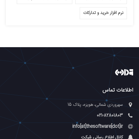
نرم افزار خرید و تدارکات
اطلاعات تماس
سهروردی شمالی، هویزه، پلاک 15
021-82801803
info[at]thesoftware[dot]ir
کانال اطلاع رسانی شرکت