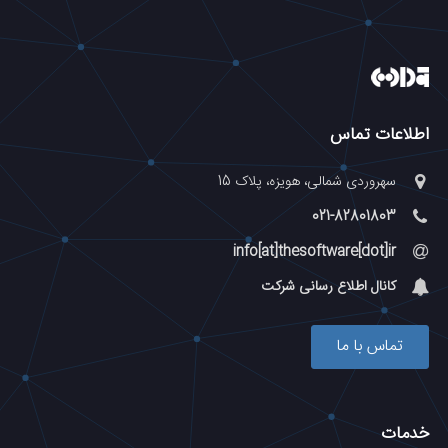
اطلاعات تماس
سهروردی شمالی، هویزه، پلاک 15
021-82801803
info[at]thesoftware[dot]ir
کانال اطلاع رسانی شرکت
تماس با ما
خدمات