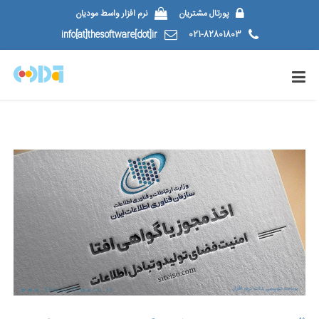
پورتال مشتریان
نرم افزار واسط مودیان
info[at]thesoftware[dot]ir
021-82801803