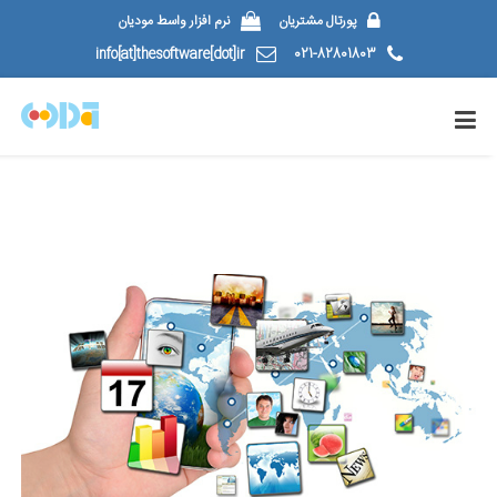
پورتال مشتریان
نرم افزار واسط مودیان
info[at]thesoftware[dot]ir
021-82801803