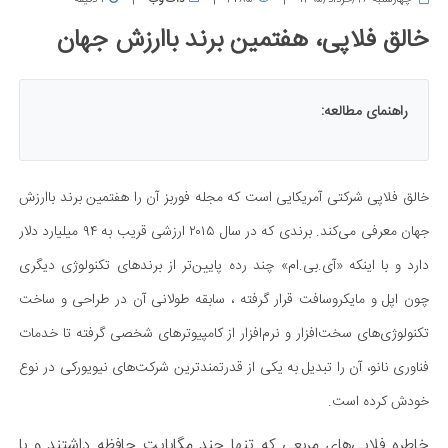
چهارشنبه 26/خرداد/1395
2785
دات وب
1 دقیقه
خالق فلاپی، هفتمین برند باارزش جهان
راهنمای مطالعه:
خالق فلاپی شرکتی آمریکایی است که مجله فوربز آن را هفتمین برند باارزش
جهان معرفی می‌کند. برندی که در سال ۲۰۱۵ ارزشی قریب به ۹۴ میلیارد دلار
دارد و با اینکه «آی.بی.ام» چند رده پایین‌تر از برندهای تکنولوژی دیگری
چون اپل و مایکروسافت قرار گرفته ، سابقه طولانی آن در طراحی و ساخت
تکنولوژی‌های سخت‌افزار و نرم‌افزار از کامپیوترهای شخصی گرفته تا خدمات
فناوری نانو، آن را تبدیل به یکی از قدرتمندترین شرکت‌های نیویورکی در نوع
خودش کرده است.
خاطره فلاپی‌های مربعی که تنها چند مگابایت حافظه داشتند و با