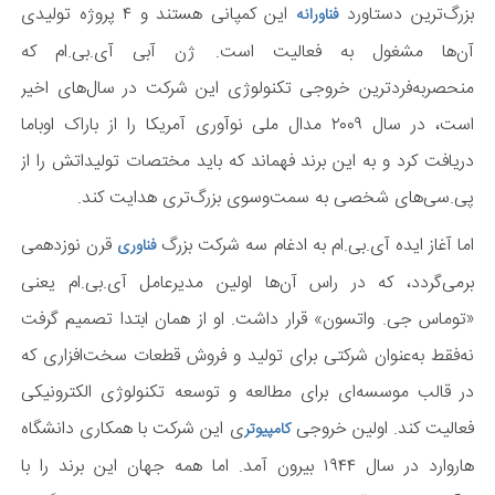
بزرگ‌ترین دستاورد
این کمپانی هستند و ۴ پروژه تولیدی
فناورانه
آن‌ها مشغول به فعالیت است. ژن آبی آی.بی.ام که
منحصربه‌فردترین خروجی تکنولوژی این شرکت در سال‌های اخیر
است، در سال ۲۰۰۹ مدال ملی نوآوری آمریکا را از باراک اوباما
دریافت کرد و به این برند فهماند که باید مختصات تولیداتش را از
پی.سی‌های شخصی به سمت‌وسوی بزرگ‌تری هدایت کند.
اما آغاز ایده آی.بی.ام به ادغام سه شرکت بزرگ
قرن نوزدهمی
فناوری
برمی‌گردد، که در راس آن‌ها اولین مدیرعامل آی.بی.ام یعنی
«توماس جی. واتسون» قرار داشت. او از همان ابتدا تصمیم گرفت
نه‌فقط به‌عنوان شرکتی برای تولید و فروش قطعات سخت‌افزاری که
در قالب موسسه‌ای برای مطالعه و توسعه تکنولوژی الکترونیکی
فعالیت کند. اولین خروجی
ی این شرکت با همکاری دانشگاه
کامپیوتر
هاروارد در سال ۱۹۴۴ بیرون آمد. اما همه جهان این برند را با