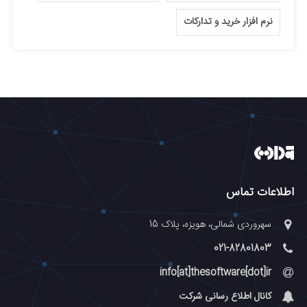
نرم افزار خرید و تدارکات
اطلاعات تماس
سهروردی شمالی، هویزه، پلاک 15
021-82801803
info[at]thesoftware[dot]ir
کانال اطلاع رسانی شرکت