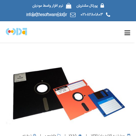
پورتال مشتریان
نرم افزار واسط مودیان
info[at]thesoftware[dot]ir
021-82801803