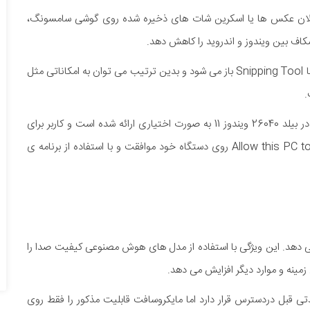
 11 به کاربر اجازه می دهد اعلان عکس ها یا اسکرین شات های ذخیره شده روی گوشی سامسونگ،
کاف بین ویندوز و اندروید را کاهش دهد.
با کلیک روی اعلان تصاویر گوشی در ویندوز 11، عکس مورد نظر با Snipping Tool باز می شود و بدین ترتیب می توان به امکاناتی مثل
.
درحال حاضر ویژگی نمایش اعلان تصاویر گوشی های هوشمند در بیلد 26040 ویندوز 11 به صورت اختیاری ارائه شده است و کاربر برای
استفاده از آن باید با پیام Allow this PC to Access Your Mobile Devices روی دستگاه خود موافقت و با استفاده از برنامه ی
وز 11 پیش نمایشی از Voice Clarity را ارائه می دهد. این ویژگی با استفاده از مدل های هوش مصنوعی کیفیت صدا را
ینه و موارد دیگر افزایش می دهد.
و از مدتی قبل دردسترس قرار دارد اما مایکروسافت قابلیت مذکور را فقط روی