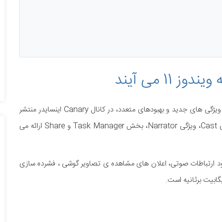
مایکروسافت نسخه ی پیش نمایش بیلد 26040 ویندوز 11 را با ویژگی های جدید و بهبودهای متعدد، در کانال Canary اینسایدر منتشر
کرده است. بیلد 26040 ویندوز 11 تغییراتی در نوار وظیفه، ویژگی Cast، ویژگی Narrator، بخش Task Manager و Share ارائه می
یندوز 11 درحال آزمایش Voice Clarity برای بهبود ارتباطات صوتی، اعلان های مشاهده ی تصاویر گوشی ، فشرده سازی