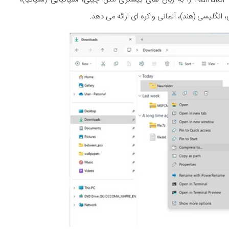
، انگلیسی (هند)، آلمانی و کره ای ارائه می دهد.