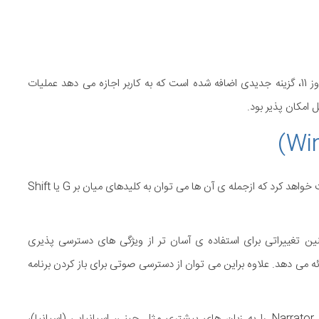
در صفحه تنظیمات Printers & Scanners بیلد 26040 ویندوز 11، گزینه جدیدی اضافه شده است که به کاربر اجازه می دهد عملیات
ل امکان پذیر بود.
Windows Narrator در بیلد 26040 ویندوز 11 تغییراتی دریافت خواهد کرد که ازجمله ی آن ها می توان به کلیدهای میان بر G یا Shift
 عامل همچنین تغییراتی برای استفاده ی آسان تر از ویژگی های دسترسی پذیری
ص افراد کم توان جسمی) هنگام خواندن سند Word ارائه می دهد. علاوه براین می توان از دسترسی صوتی برای باز کردن برنامه
بیلد 26040 ویندوز 11 امکان استفاده از صداهای طبیعی برای Narrator را به زبان های بیشتری مثل چینی، اسپانیایی (اسپانیا)،