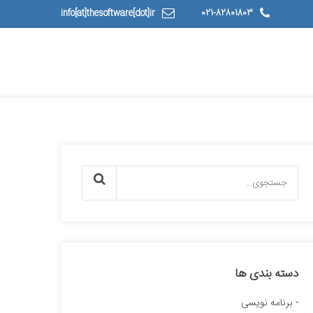
info[at]thesoftware[dot]ir
021-82801803
دسته بندی ها
برنامه نویسی