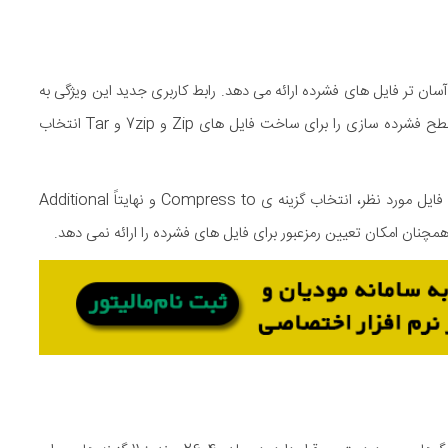
ویژگی جدیدی برای ساخت آسان تر فایل های فشرده ارائه می دهد. رابط کاربری جدید این ویژگی به
کاربر اجازه می دهد قالب فایل فشرده، روش فشرده سازی و سطح فشرده سازی را برای ساخت فایل های Zip و 7zip و Tar انتخاب
ابزار جدید ساخت فایل فشرده در ویندوز 11 با راست کلیک روی فایل مورد نظر، انتخاب گزینه ی Compress to و نهایتاً Additional