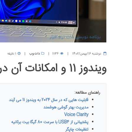
دوشنبه 16/بهمن/1402
1136
دات وب
1 دقیقه
ویندوز 11 و امکانات آن در سال 2024
راهنمای مطالعه:
قابلیت هایی که در سال 2024 به ویندوز 11 می آیند
مدیریت بهتر گوشی هوشمند
Voice Clarity
پشتیبانی از USB4 با سرعت 80 گیگا بیت برثانیه
تنظیمات چاپگر