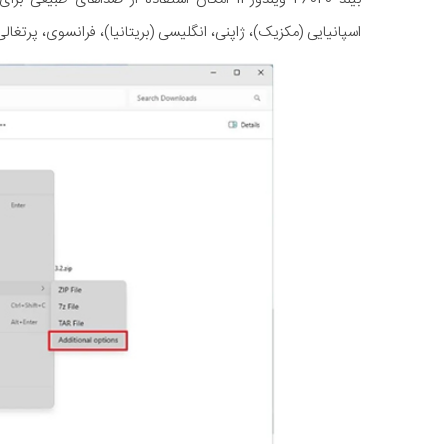
اسپانیایی (مکزیک)، ژاپنی، انگلیسی (بریتانیا)، فرانسوی، پرتغالی