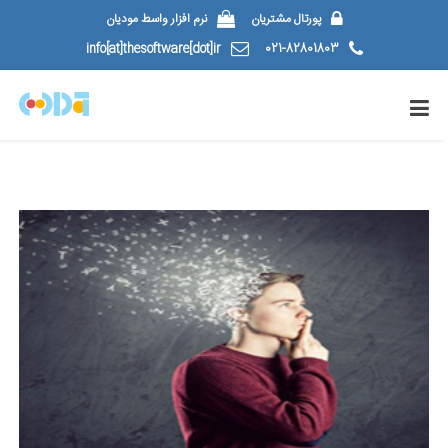
پورتال مشتریان
نرم افزار واسط مودیان
info[at]thesoftware[dot]ir
021-82801803