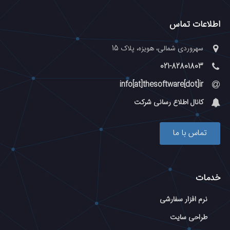
اطلاعات تماس
سهروردی شمالی، هویزه، پلاک 15
021-82801803
info[at]thesoftware[dot]ir
کانال اطلاع رسانی شرکت
تماس با ما
خدمات
نرم افزار سفارشی
طراحی سایت