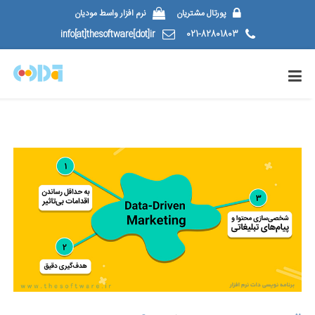
پورتال مشتریان
نرم افزار واسط مودیان
info[at]thesoftware[dot]ir
021-82801803