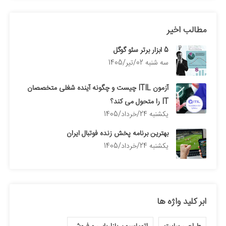
مطالب اخیر
5 ابزار برتر سئو گوگل
سه شنبه 02/تیر/1405
آزمون ITIL چیست و چگونه آینده شغلی متخصصان
IT را متحول می کند؟
يكشنبه 24/خرداد/1405
بهترین برنامه پخش زنده فوتبال ایران
يكشنبه 24/خرداد/1405
ابر کلید واژه ها