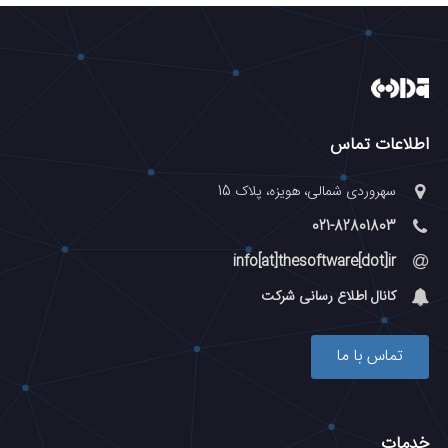
اطلاعات تماس
سهروردی شمالی، هویزه، پلاک 15
021-82801803
info[at]thesoftware[dot]ir
کانال اطلاع رسانی شرکت
تماس با ما
خدمات