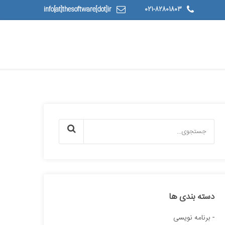
info[at]thesoftware[dot]ir
021-82801803
دسته بندی ها
برنامه نویسی