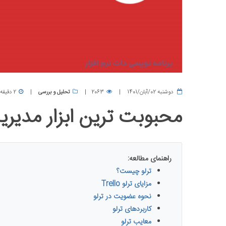
دوشنبه 02/آبان/1401
2063
تحلیل و بررسی
2 دقیقه
محبوبت ترین ابزار مدیری
راهنمای مطالعه:
ترلو چیست؟
مزایای ترلو Trello
نحوه عضویت در ترلو
کاربردهای ترلو
معایب ترلو