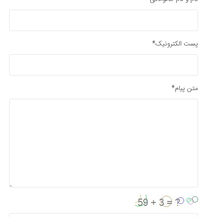
پست الکترونیک*
متن پیام*