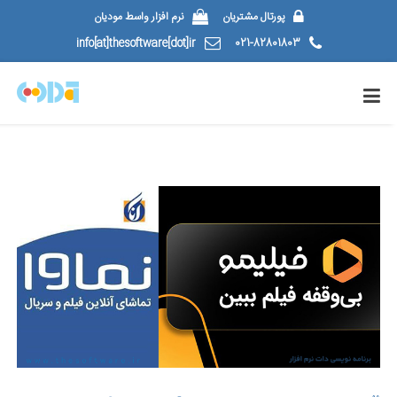
پورتال مشتریان
نرم افزار واسط مودیان
info[at]thesoftware[dot]ir
021-82801803