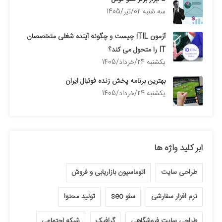
سه شنبه 02/تیر/1405
آزمون ITIL چیست و چگونه آینده شغلی متخصصان
IT را متحول می کند؟
يكشنبه 24/خرداد/1405
بهترین برنامه پخش زنده فوتبال ایران
يكشنبه 24/خرداد/1405
ابر کلید واژه ها
طراحی سایت
اتوماسیون بازاریابی و فروش
نرم افزار سفارشی
سئو seo
تولید محتوا
طراحی سایت فروشگاهی
گرافیک
شبکه اجتماعی