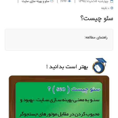
چهارشنبه 05/خرداد/1395
2796
سئو و بهینه سازی سایت
0 دقیقه
سئو چیست؟
راهنمای مطالعه: