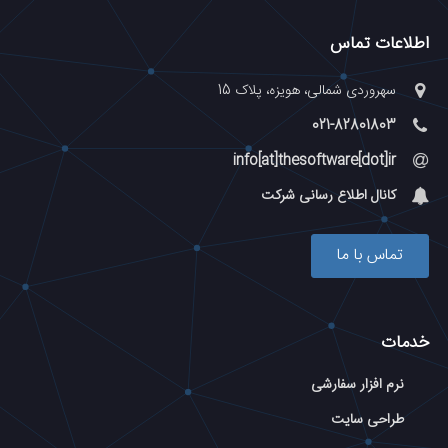
اطلاعات تماس
سهروردی شمالی، هویزه، پلاک 15
021-82801803
info[at]thesoftware[dot]ir
کانال اطلاع رسانی شرکت
تماس با ما
خدمات
نرم افزار سفارشی
طراحی سایت