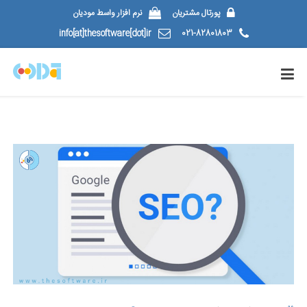
پورتال مشتریان
نرم افزار واسط مودیان
info[at]thesoftware[dot]ir
021-82801803