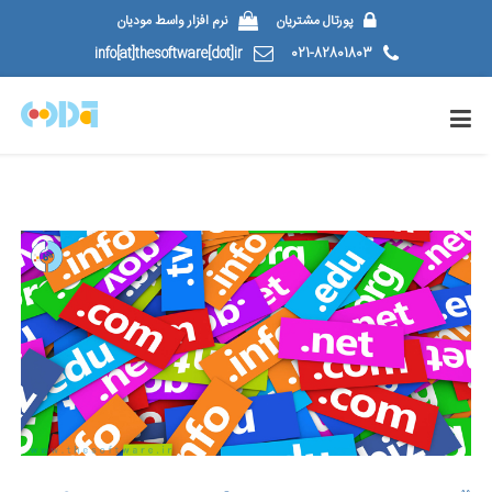
پورتال مشتریان
نرم افزار واسط مودیان
info[at]thesoftware[dot]ir
021-82801803