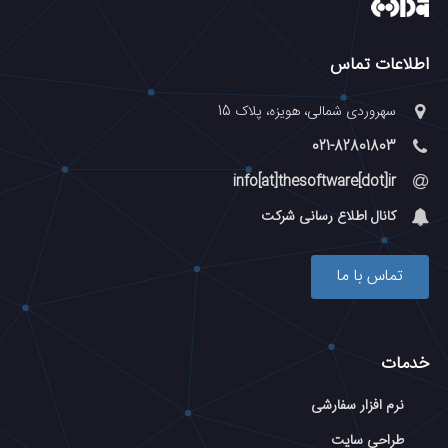
اطلاعات تماس
سهروردی شمالی، هویزه، پلاک 15
021-82801803
info[at]thesoftware[dot]ir
کانال اطلاع رسانی شرکت
تماس با ما
خدمات
نرم افزار سفارشی
طراحی سایت