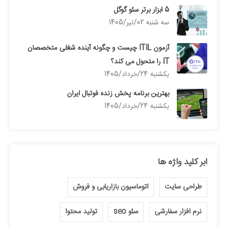
5 ابزار برتر سئو گوگل
سه شنبه 02/تیر/1405
آزمون ITIL چیست و چگونه آینده شغلی متخصصان
IT را متحول می کند؟
يكشنبه 24/خرداد/1405
بهترین برنامه پخش زنده فوتبال ایران
يكشنبه 24/خرداد/1405
ابر کلید واژه ها
طراحی سایت
اتوماسیون بازاریابی و فروش
نرم افزار سفارشی
سئو seo
تولید محتوا