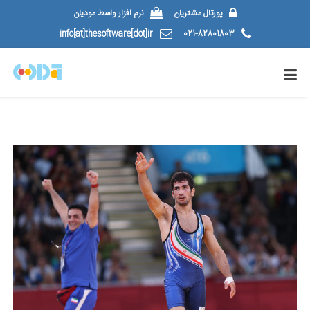
پورتال مشتریان
نرم افزار واسط مودیان
info[at]thesoftware[dot]ir
021-82801803