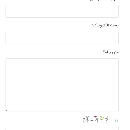
پست الکترونیک*
متن پیام*