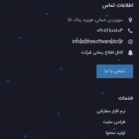
اطلاعات تماس
سهروردی شمالی، هویزه، پلاک 15
021-82801803
info[at]thesoftware[dot]ir
کانال اطلاع رسانی شرکت
تماس با ما
خدمات
نرم افزار سفارشی
طراحی سایت
تولید محتوا