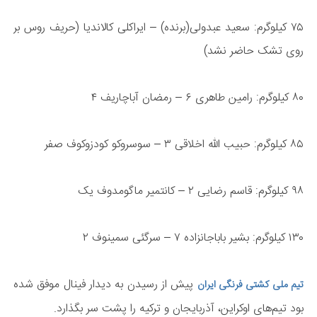
۷۵ کیلوگرم: سعید عبدولی(برنده) – ایراکلی کالاندیا (حریف روس بر
روی تشک حاضر نشد)
۸۰ کیلوگرم: رامین طاهری ۶ – رمضان آباچاریف ۴
۸۵ کیلوگرم: حبیب الله اخلاقی ۳ – سوسروکو کودزوکوف صفر
۹۸ کیلوگرم: قاسم رضایی ۲ – کانتمیر ماگومدوف یک
۱۳۰ کیلوگرم: بشیر باباجانزاده ۷ – سرگئی سمینوف ۲
پیش از رسیدن به دیدار فینال موفق شده
تیم ملی کشتی فرنگی ایران
بود تیم‌های اوکراین، آذربایجان و ترکیه را پشت سر بگذارد.