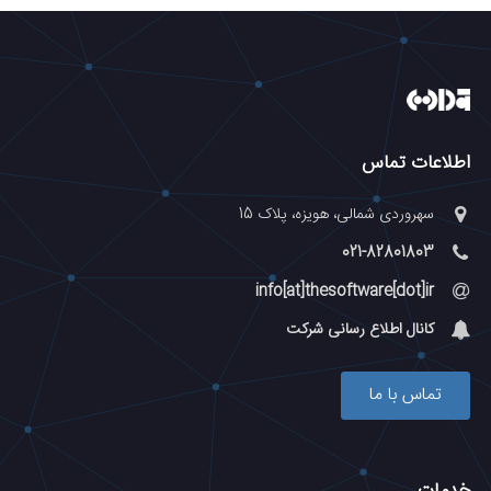
اطلاعات تماس
سهروردی شمالی، هویزه، پلاک 15
021-82801803
info[at]thesoftware[dot]ir
کانال اطلاع رسانی شرکت
تماس با ما
خدمات