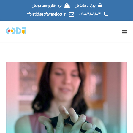
پورتال مشتریان
نرم افزار واسط مودیان
info[at]thesoftware[dot]ir
021-82801803