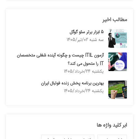
مطالب اخیر
5 ابزار برتر سئو گوگل
سه شنبه 02/تیر/1405
آزمون ITIL چیست و چگونه آینده شغلی متخصصان
IT را متحول می کند؟
يكشنبه 24/خرداد/1405
بهترین برنامه پخش زنده فوتبال ایران
يكشنبه 24/خرداد/1405
ابر کلید واژه ها