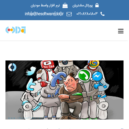
پورتال مشتریان
نرم افزار واسط مودیان
info[at]thesoftware[dot]ir
021-82801803