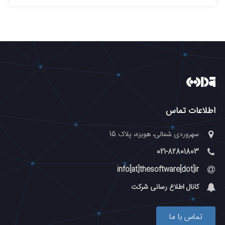
اطلاعات تماس
سهروردی شمالی، هویزه، پلاک 15
021-82801803
info[at]thesoftware[dot]ir
کانال اطلاع رسانی شرکت
تماس با ما