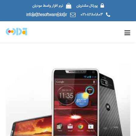
پورتال مشتریان
نرم افزار واسط مودیان
info[at]thesoftware[dot]ir
021-82801803