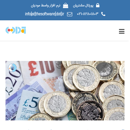
پورتال مشتریان
نرم افزار واسط مودیان
info[at]thesoftware[dot]ir
021-82801803