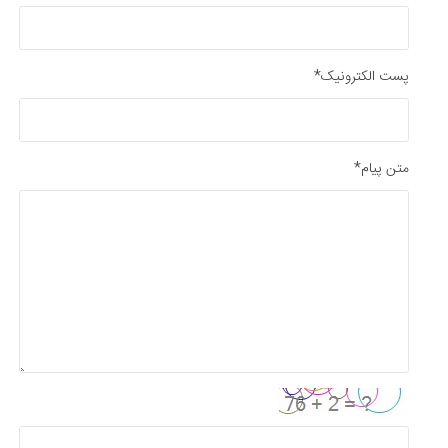
پست الکترونیک*
متن پیام*