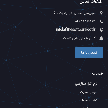
اطلاعات تماس
سهروردی شمالی، هویزه، پلاک 15
021-82801803
info[at]thesoftware[dot]ir
کانال اطلاع رسانی شرکت
تماس با ما
خدمات
نرم افزار سفارشی
طراحی سایت
تولید محتوا