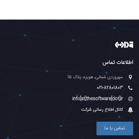
اطلاعات تماس
سهروردی شمالی، هویزه، پلاک 15
021-82801803
info[at]thesoftware[dot]ir
کانال اطلاع رسانی شرکت
تماس با ما