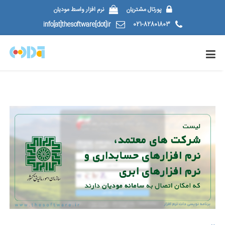
پورتال مشتریان
نرم افزار واسط مودیان
info[at]thesoftware[dot]ir
021-82801803